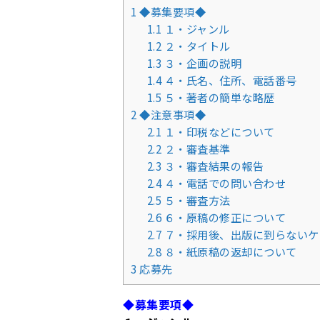
1
◆募集要項◆
1.1
１・ジャンル
1.2
２・タイトル
1.3
３・企画の説明
1.4
４・氏名、住所、電話番号
1.5
５・著者の簡単な略歴
2
◆注意事項◆
2.1
１・印税などについて
2.2
２・審査基準
2.3
３・審査結果の報告
2.4
４・電話での問い合わせ
2.5
５・審査方法
2.6
６・原稿の修正について
2.7
７・採用後、出版に到らないケ
2.8
８・紙原稿の返却について
3
応募先
◆募集要項◆