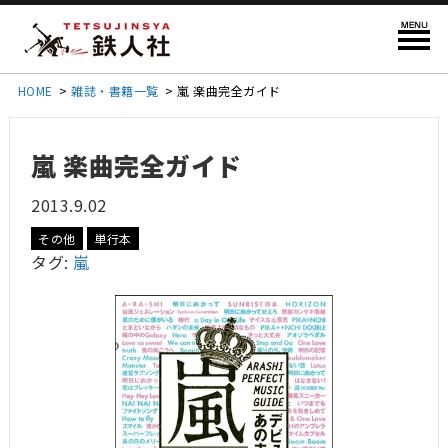
HOME
>
雑誌・書籍一覧
>
嵐 楽曲完全ガイド
嵐 楽曲完全ガイド
2013.9.02
その他
単行本
タグ:
嵐