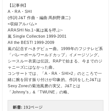
【記事例】
A・RA・SHI
(作詞:J&T 作曲・編曲:馬飼野康二)
<収録アルバム>
ARASHI No.1~嵐は嵐を呼ぶ~
嵐 Single Collection 1999-2001
All the BEST! 1999-2009
嵐の記念すべきデビュー曲。1999年のフジテレビ系
「バレーボールワールドカップ」イメージソング。
シースルー衣裳は伝説。RAPで始まる、今までのジ
ャニーズにはなかった曲。
コンサートでは、「A・RA・SHI×2」のところで一
緒に腕を回す振り付けが印象的。作詞をしたJ&Tは
Sexy Zoneの菊池風磨の実父。J&Tとは
「Johnny’s」&「TWUNE」の略。
新書:
192ページ