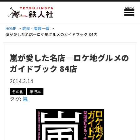
HOME
>
雑誌・書籍一覧
>
嵐が愛した名店―ロケ地グルメのガイドブック 84店
嵐が愛した名店―ロケ地グルメの
ガイドブック 84店
2014.3.14
その他
単行本
タグ:
嵐