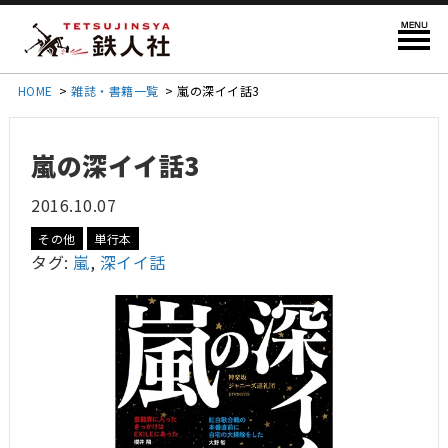
HOME
>
雑誌・書籍一覧
>
嵐の深イイ話3
嵐の深イイ話3
2016.10.07
その他
単行本
タグ:
嵐
,
深イイ話