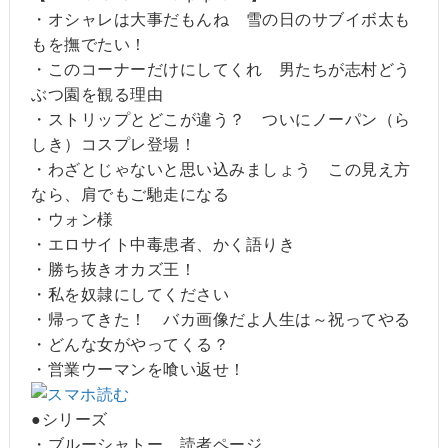
・オシャレは大事だもんね 雪の日のサブイボ太も
もを撫でたい！
・このコーナーだけにしてくれ 男たちが志村どう
ぶつ園を観る理由
・ストリップとどこが違う？ ついにノーパン（ら
しき）コスプレ登場！
・わざとじゃないと思い込みましょう この見え方
なら、肩でもご馳走になる
・ウォン様
・エロサイト中毒患者、かく語りき
・勝ち抜きオカズ王！
・私を奴隷にしてください
・帰ってきた！ バカ画像だよ人生は～祝ってやる
・どんな女がやってくる？
・営業ウーマンを喰い返せ！
●シリーズ
・ブルーシャトー 読者ページ