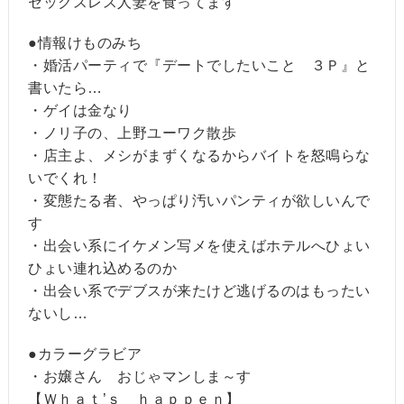
セックスレス人妻を食ってます
●情報けものみち
・婚活パーティで『デートでしたいこと ３Ｐ』と
書いたら…
・ゲイは金なり
・ノリ子の、上野ユーワク散歩
・店主よ、メシがまずくなるからバイトを怒鳴らな
いでくれ！
・変態たる者、やっぱり汚いパンティが欲しいんで
す
・出会い系にイケメン写メを使えばホテルへひょい
ひょい連れ込めるのか
・出会い系でデブスが来たけど逃げるのはもったい
ないし…
●カラーグラビア
・お嬢さん おじゃマンしま～す
【Ｗｈａｔ’ｓ ｈａｐｐｅｎ】