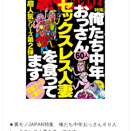
★裏モノJAPAN特集 俺たち中年おっさん６０人