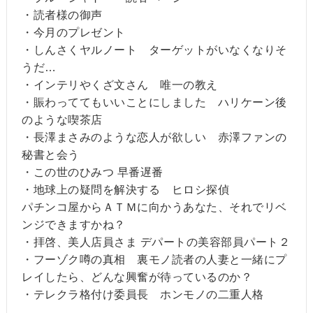
・読者様の御声
・今月のプレゼント
・しんさくヤルノート ターゲットがいなくなりそ
うだ…
・インテリやくざ文さん 唯一の教え
・賑わっててもいいことにしました ハリケーン後
のような喫茶店
・長澤まさみのような恋人が欲しい 赤澤ファンの
秘書と会う
・この世のひみつ 早番遅番
・地球上の疑問を解決する ヒロシ探偵
パチンコ屋からＡＴＭに向かうあなた、それでリベ
ンジできますかね？
・拝啓、美人店員さま デパートの美容部員パート２
・フーゾク噂の真相 裏モノ読者の人妻と一緒にプ
レイしたら、どんな興奮が待っているのか？
・テレクラ格付け委員長 ホンモノの二重人格