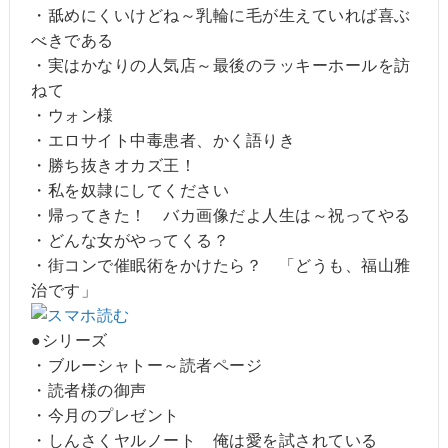
・舐めにくいけどね～乳輪に毛が生えていれば喜ぶ
べきである
・実はかなりの人気店～最後のラッキーホールを訪
ねて
・ウォン様
・エロサイト中毒患者、かく語りき
・勝ち抜きオカズ王！
・私を奴隷にしてください
・帰ってきた！ バカ画像だよ人生は～祝ってやる
・どんな女がやってくる？
・街コンで催眠術をかけたら？ 「どうも、福山雅
治です」
●シリーズ
・ブルーシャトー～読者ページ
・読者様の御声
・今月のプレゼント
・しんさくヤルノート 俺は愛を試されている