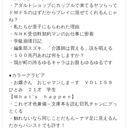
・アダルトショップにカップルで来てるヤツらって
ドＭドＳのはずだからプレイに混ぜてくれるんじゃ
ね？
・私たちが里子にもらわれた理由
・ＮＨＫ受信料契約マンのお仕事に密着
・学級崩壊日記
・編集部スズキ、「介護師は買える」説を唱える
・１００兆円あれば何をしますか？
・我が町の誇るゆるキャラはお股もゆるゆるです
●カラーグラビア
・お嬢さん おじゃマンしま～す ＶＯＬ１５９
ひとみ ２１才 学生
【Ｗｈａｔ’ｓ ｈａｐｐｅｎ】
・これぞ才色兼備～文庫本を読む巨乳チャンにグっ
とくる
・触れないなら同じことだもん～ナマ足に見えるん
だからパンストでも許す！