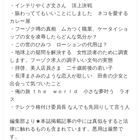
・インテリやくざ文さん 頂上決戦
・賑わっててもいいことにしました ネコを愛する
カレー屋
・フーゾク噂の真相 ムカつく職業、ケータイショ
ップの女を凌辱したらどんな気分か？
・この世のひみつ ローションの代用は？
・地球上の疑問を解決する 女性読者のために調査
します。フーゾク求人の調子いい文句の実態
・拝啓、美人店員さま 二十歳前後の若い子
・長澤まさみのような恋人が欲しい 田舎の少女と
出会って気づいたこと
・俺の旅 ｔｈｅ ｗｏｒｌｄ 小さな夢叶う ラオ
ス
・テレクラ格付け委員長 なんでも先回りして言う人
編集部より★本誌掲載記事の中には真似をすると法
律に触れるものも含まれています。悪用は厳禁で
す。