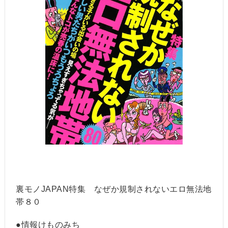
裏モノJAPAN特集 なぜか規制されないエロ無法地
帯８０
●情報けものみち