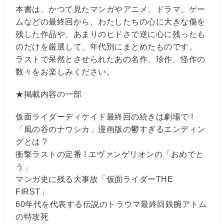
本書は、かつて見たマンガやアニメ、ドラマ、ゲー
ムなどの最終回から、わたしたちの心に大きな傷を
残した作品や、あまりのヒドさで逆に心に残ったも
のだけを厳選して、年代別にまとめたものです。
ラストで呆然とさせられたあの名作、珍作、怪作の
数々をお楽しみください。
★掲載内容の一部
仮面ライダーディケイド最終回の続きは劇場で !
「風の谷のナウシカ」漫画版の鬱すぎるエンディン
グとは ?
衝撃ラストの定番 ! エヴァンゲリオンの「おめでと
う」
マンガ史に残る大事故「仮面ライダーTHE
FIRST」
60年代を代表する伝説のトラウマ最終回鉄腕アトム
の特攻死