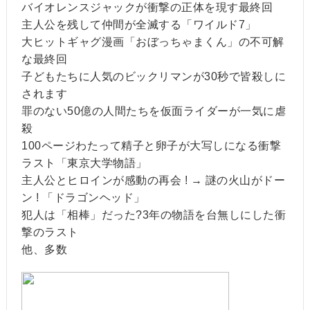
バイオレンスジャックが衝撃の正体を現す最終回
主人公を残して仲間が全滅する「ワイルド7」
大ヒットギャグ漫画「おぼっちゃまくん」の不可解
な最終回
子どもたちに人気のビックリマンが30秒で皆殺しに
されます
罪のない50億の人間たちを仮面ライダーが一気に虐
殺
100ページわたって精子と卵子が大写しになる衝撃
ラスト「東京大学物語」
主人公とヒロインが感動の再会 ! → 謎の火山がドー
ン ! 「ドラゴンヘッド」
犯人は「相棒」だった?3年の物語を台無しにした衝
撃のラスト
他、多数