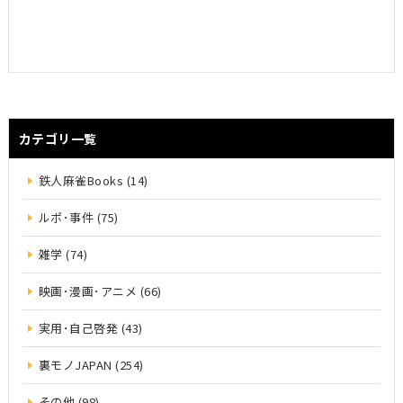
カテゴリ一覧
鉄人麻雀Books (14)
ルポ･事件 (75)
雑学 (74)
映画･漫画･アニメ (66)
実用･自己啓発 (43)
裏モノJAPAN (254)
その他 (98)