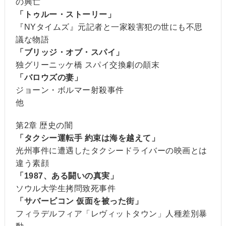
の興亡
「トゥルー・ストーリー」
『NYタイムズ』元記者と一家殺害犯の世にも不思
議な物語
「ブリッジ・オブ・スパイ」
独グリーニッケ橋 スパイ交換劇の顛末
「バロウズの妻」
ジョーン・ボルマー射殺事件
他
第2章 歴史の闇
「タクシー運転手 約束は海を越えて」
光州事件に遭遇したタクシードライバーの映画とは
違う素顔
「1987、ある闘いの真実」
ソウル大学生拷問致死事件
「サバービコン 仮面を被った街」
フィラデルフィア「レヴィットタウン」人種差別暴