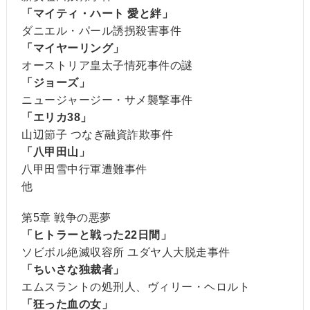
「マイティ・ハート 愛と絆」
ダニエル・パール誘拐殺害事件
「マイヤーリング」
オーストリア皇太子情死事件の謎
「ジョーズ」
ニュージャージー・サメ襲撃事件
「エリカ38」
山辺節子 つなぎ融資詐欺事件
「八甲田山」
八甲田雪中行軍遭難事件
他
第5章 戦争の悪夢
「ヒトラーと戦った22日間」
ソビボル絶滅収容所 ユダヤ人大脱走事件
「ちいさな独裁者」
エムスラントの処刑人、ヴィリー・ヘロルト
「狂った血の女」