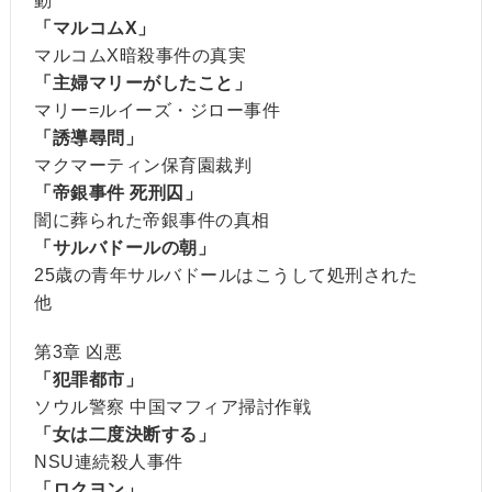
動
「マルコムX」
マルコムX暗殺事件の真実
「主婦マリーがしたこと」
マリー=ルイーズ・ジロー事件
「誘導尋問」
マクマーティン保育園裁判
「帝銀事件 死刑囚」
闇に葬られた帝銀事件の真相
「サルバドールの朝」
25歳の青年サルバドールはこうして処刑された
他
第3章 凶悪
「犯罪都市」
ソウル警察 中国マフィア掃討作戦
「女は二度決断する」
NSU連続殺人事件
「ロクヨン」