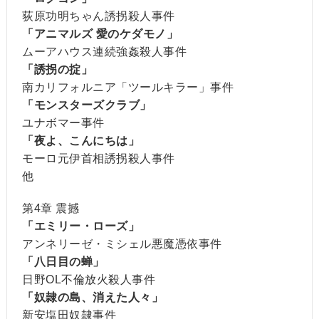
荻原功明ちゃん誘拐殺人事件
「アニマルズ 愛のケダモノ」
ムーアハウス連続強姦殺人事件
「誘拐の掟」
南カリフォルニア「ツールキラー」事件
「モンスターズクラブ」
ユナボマー事件
「夜よ、こんにちは」
モーロ元伊首相誘拐殺人事件
他
第4章 震撼
「エミリー・ローズ」
アンネリーゼ・ミシェル悪魔憑依事件
「八日目の蝉」
日野OL不倫放火殺人事件
「奴隷の島、消えた人々」
新安塩田奴隷事件