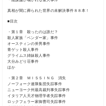
真相が闇に葬られた世界の未解決事件８８本！
■目次
・第１章 殺ったのは誰だ？
殺人家族「ベンダー家」事件
オースティンの斧男事件
青ゲット殺人事件
グライムス姉妹殺人事件
大分みどり荘事件
ほか
・第２章 ＭＩＳＳＩＮＧ 消失
ノーフォーク連隊集団失踪事件
ニューヨーク州最高裁判事失踪事件
イタリア人天才物理学者失踪事件
ロックフェラー家御曹司失踪事件