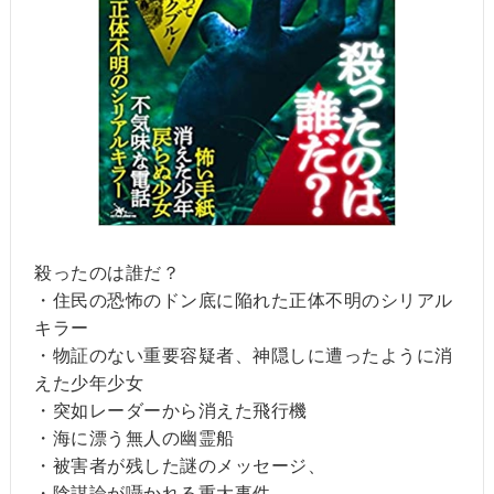
殺ったのは誰だ？
・住民の恐怖のドン底に陥れた正体不明のシリアル
キラー
・物証のない重要容疑者、神隠しに遭ったように消
えた少年少女
・突如レーダーから消えた飛行機
・海に漂う無人の幽霊船
・被害者が残した謎のメッセージ、
・陰謀論が囁かれる重大事件