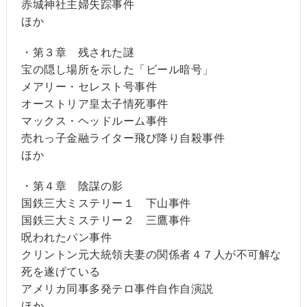
赤城神社主婦失踪事件
ほか
・第３章 残された謎
宝の隠し場所を示した「ビール暗号」
メアリー・セレスト号事件
オーストリア皇太子情死事件
マックス・ヘッドルーム事件
売れっ子金融ライター飛び降り自殺事件
ほか
・第４章 陰謀の影
国鉄三大ミステリー１ 下山事件
国鉄三大ミステリー２ 三鷹事件
呪われたパン事件
クリントン元大統領夫妻の関係者４７人が不可解な
死を遂げている
アメリカ同事多発テロ事件自作自演説
ほか