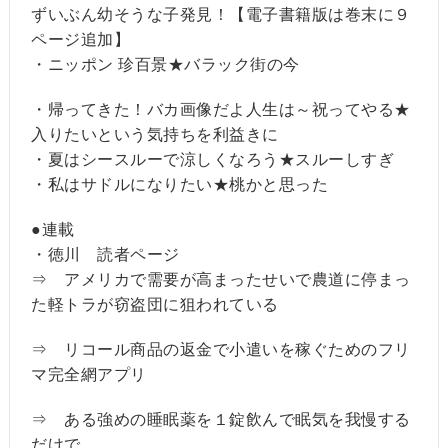
ずいぶん幼そうな子発見！【電子書籍版は巻末に９
ページ追加】
・ニッポン 珍百景★バラック街の今
・帰ってきた！バカ画像だよ人生は～祝ってやる★
入りたいという気持ちを利益きに
・夏はシースルーで涼しくなろう★スルーしすぎ
・私はサドルになりたい★桃かと思った
●連載
・徳川 読者ページ
⇒ アメリカで需要が高まったせいで農道に停まっ
た軽トラが窃盗団に狙われている
⇒ リコール商品の返金で小遣いを稼ぐためのフリ
マ完全網アプリ
⇒ ある強めの睡眠薬を１錠飲んで眠気を我慢する
だけで