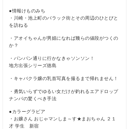
●情報けものみち
・川崎・池上町のバラック街とその周辺のひとびと
を訪ねる
・アオイちゃんが男娼になれば幾らの値段がつくの
か？
・パンパン通りに行かなきゃソンソン！
地方出張シリーズ徳島
・キャバクラ嬢の乳首写真を撮るまで帰れません！
・勇気いらずでゆるい女だけが釣れるエアドロップ
ナンパの驚くべき手法
●カラーグラビア
・お嬢さん おじゃマンしま～す★まおちゃん ２１
才 学生 新宿