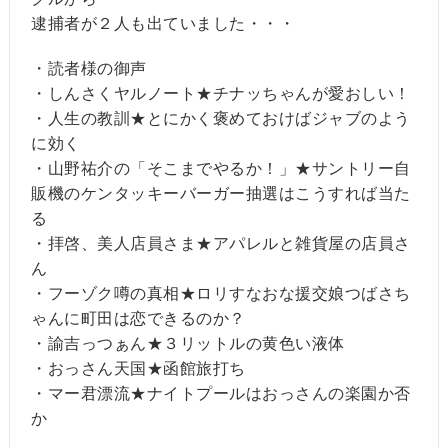
逮捕者が２人も出ていました・・・
・読者様の御声
・しんさくヤルノート★チナッちゃんが愛おしい！
・人生の教訓★とにかく褒めておけばジャブのよう
に効く
・山野祐介の「そこまでやるか！」★サントリー自
販機のケンタッキーバーガー抽選はこうすれば当た
る
・拝啓、美人店員さま★アパレルと雑貨屋の店員さ
ん
・フーゾク噂の真相★ロリすなおな援交娘つばさち
ゃんに町田は恋できるのか？
・諭吉っつぁん★３リットルの黄色い液体
・おっさん天国★函館旅打ち
・マー君漂流★ナイトプールはおっさんの楽園か否
か