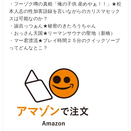
・フーゾク噂の真相「俺の子供 産めやぁ！！」★松
本人志の性加害語録を言いながらのカリスマセック
スは可能なのか？
・諭吉っつぁん★秘密のきたろうちゃん
・おっさん天国★リーマンサウナの聖地（新橋）
・マー君漂流★プレイ時間２５分のクイックソープ
ってどんなとこ？