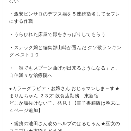
ない
・激安ピンサロのデブス嬢を５連続指名してセフレ
にする作戦
・うらびれた床屋で顔をさっぱりしてもらう
・スナック嬢と編集部山崎が選んだ クソ歌ランキン
グ ベスト１０
・「誰でもスプーン曲げが出来るようになる」と、
自信満々な治療院へ
●カラーグラビア・お嬢さん おじゃマンしま～す★
まりんちゃん ２３才 飲食店勤務 東新宿
どこか垢抜けない子、発見！【電子書籍版は巻末に
４ページ追加】
・総務の池田さん改めヘルプのはるちゃん★巫女の
コスプレ★本物をどうぞ