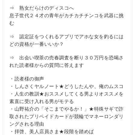
⇒ 熟女だらけのディスコへ
息子世代２４才の青年がカチカチチンコを武器に挑
む
⇒ 認定証をつくれるアプリでアホな女を釣るには
どの資格が一番いいか？
⇒ 出会い喫茶の売春調査を断り３０万円を恐喝さ
れた読者様からの質問に答えます
・読者様の御声
・しんさくヤルノート★どうしたんや、俺のムスコ
・人生の教訓★おススメしてくる男よりオススメを
素直に受け入れる男がモテる
・山野祐介の「そこまでやるか！」★特殊サギで詐
取されたプリペイドカードが競輪でマネーロンダリ
ングされる理由
・拝啓、美人店員さま★段階を踏めば