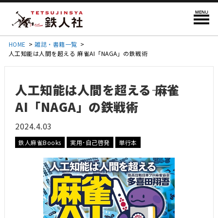
HOME
>
雑誌・書籍一覧
>
人工知能は人間を超える―― 麻雀AI「NAGA」の鉄戦術
人工知能は人間を超える―― 麻雀
AI「NAGA」の鉄戦術
2024.4.03
鉄人麻雀Books
実用･自己啓発
単行本