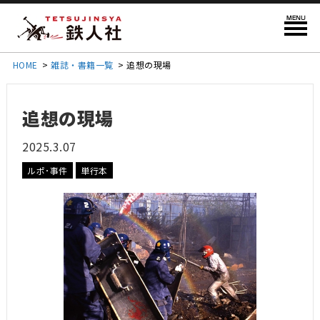
HOME
>
雑誌・書籍一覧
>
追想の現場
追想の現場
2025.3.07
ルポ･事件
単行本