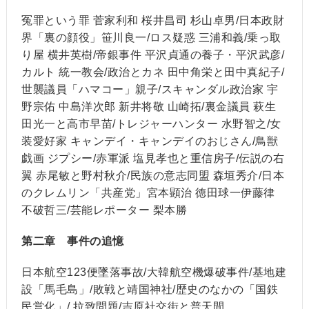
冤罪という罪 菅家利和 桜井昌司 杉山卓男/日本政財
界「裏の顔役」笹川良一/ロス疑惑 三浦和義/乗っ取
り屋 横井英樹/帝銀事件 平沢貞通の養子・平沢武彦/
カルト 統一教会/政治とカネ 田中角栄と田中真紀子/
世襲議員「ハマコー」親子/スキャンダル政治家 宇
野宗佑 中島洋次郎 新井将敬 山崎拓/裏金議員 萩生
田光一と高市早苗/トレジャーハンター 水野智之/女
装愛好家 キャンデイ・キャンデイのおじさん/鳥獣
戯画 ジプシー/赤軍派 塩見孝也と重信房子/伝説の右
翼 赤尾敏と野村秋介/民族の意志同盟 森垣秀介/日本
のクレムリン「共産党」宮本顕治 徳田球一伊藤律
不破哲三/芸能レポーター 梨本勝
第二章 事件の追憶
日本航空123便墜落事故/大韓航空機爆破事件/基地建
設「馬毛島」/敗戦と靖国神社/歴史のなかの「国鉄
民営化」/ 拉致問題/吉原社交街と普天間