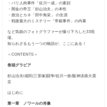
・パリ人肉事件「佐川一成」の素顔
・闇金の帝王「杉山治夫」の本性
・政治とカネ「田中角栄」 の生涯
・戦後最大のミステリー「帝銀事件」の内幕
など気鋭のフォトグラファーが撮り下ろした33現
場。
知られざるもう一つの物語が、ここにある！
＜CONTENTS＞
巻頭グラビア
杉山治夫/成田(三里塚)闘争/佐川一政/阪神淡路大震
災
はじめに
第一章 ノワールの肖像