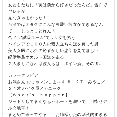
女ともだちに「実は前から好きだったんだ」告白で
ヤレるか
見なきゃよかった！
台湾ではオタクにこんな可愛い彼女ができるなん
て…。じっとしとれん！
合ドラ“試吸ルーム”でラリ女を拾う
ハイジアで１００人の素人立ちんぼを買った男
美人女医にボクの恥ずかしい患部を見てほしい
紀伊半島オカルト国道を走る
２人きりになれば彼女らは ボイン酒、その後…
カラーグラビア
お嬢さん おじゃマンしま～す ＃１２７ みやこ／
２４才 バイク屋メカニック
【Ｗｈａｔ’ｓ ｈａｐｐｅｎ】
ジットリしてまんなぁ～ボートを漕いで、目指せデ
ルタ地帯！
まとめて破ってやる！ お姉様がたの刺激的すぎる