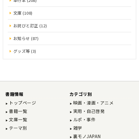
単行本 (208)
文庫 (108)
お詫びと訂正 (12)
お知らせ (87)
グッズ等 (3)
書籍情報
カテゴリ別
トップページ
映画・漫画・アニメ
書籍一覧
実用・自己啓発
文庫一覧
ルポ・事件
テーマ別
雑学
裏モノJAPAN