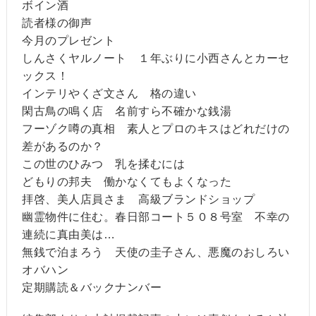
ボイン酒
読者様の御声
今月のプレゼント
しんさくヤルノート １年ぶりに小西さんとカーセ
ックス！
インテリやくざ文さん 格の違い
閑古鳥の鳴く店 名前すら不確かな銭湯
フーゾク噂の真相 素人とプロのキスはどれだけの
差があるのか？
この世のひみつ 乳を揉むには
どもりの邦夫 働かなくてもよくなった
拝啓、美人店員さま 高級ブランドショップ
幽霊物件に住む。春日部コート５０８号室 不幸の
連続に真由美は…
無銭で泊まろう 天使の圭子さん、悪魔のおしろい
オバハン
定期購読＆バックナンバー