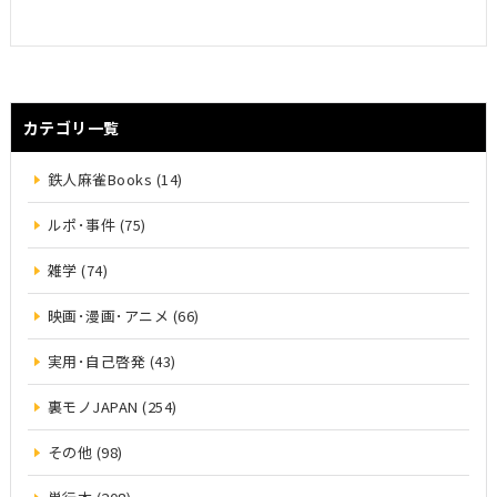
カテゴリ一覧
鉄人麻雀Books (14)
ルポ･事件 (75)
雑学 (74)
映画･漫画･アニメ (66)
実用･自己啓発 (43)
裏モノJAPAN (254)
その他 (98)