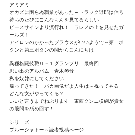
アミアミ
オカズに困らぬ職業があった～トラック野郎は信号
待ちのたびにこんなもんを見てるらしい
ピースサインより流行れ！ ワレメの上を見せたガ
ールズ！
アイロンのかかったブラウスがいいようで～第二ボ
タンと第三ボタンの間からこんにちは
異種格闘技戦Ｕ－１グランプリ 最終回
思い出のアルバム 青木琴音
私を奴隷にしてください
帰ってきた！ バカ画像だよ人生は～祝ってやる
どんな女がやってくる？
いいと言うまでねぶります 東西クンニ横綱が貴女
の股間を舐め回す！
シリーズ
ブルーシャトー～読者投稿ページ