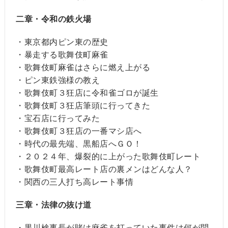
二章・令和の鉄火場
・東京都内ピン東の歴史
・暴走する歌舞伎町麻雀
・歌舞伎町麻雀はさらに燃え上がる
・ピン東鉄強様の教え
・歌舞伎町３狂店に令和雀ゴロが誕生
・歌舞伎町３狂店筆頭に行ってきた
・宝石店に行ってみた
・歌舞伎町３狂店の一番マシ店へ
・時代の最先端、黒船店へＧＯ！
・２０２４年、爆裂的に上がった歌舞伎町レート
・歌舞伎町最高レート店の裏メンはどんな人？
・関西の三人打ち高レート事情
三章・法律の抜け道
・黒川検事長が賭け麻雀を打っていた事件は何が問