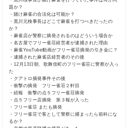
題か？
・賭け麻雀の合法化は可能か？
・黒川元検事長はどこで麻雀を打つべきだったの
か？
・麻雀店が警察に摘発されるのはどういう場合か
・名古屋でフリー雀荘経営者が逮捕された理由
・麻雀YouTube動画がフリー雀荘摘発の引き金に？
・逮捕された麻雀店経営者のその後
・12月13日朝、歌舞伎町のフリー雀荘に警察が入っ
た
・クアトロ摘発事件その後
・衝撃の摘発 フリー雀荘２軒目
・続報 衝撃の点５フリー雀荘摘発
・点５フリー店摘発 第３報が入った
・フリー雀荘 またも摘発
・フリー雀荘で客として警察に捕まったら前科にな
るか？