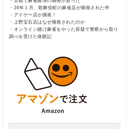
・京都で麻雀賭博の摘発があった
・24年１月、歌舞伎町の麻雀店が摘発された件
・アドゲー店が摘発！
・上野宝石店はなぜ摘発されたのか
・オンライン賭け麻雀をやった容疑で警察から取り
調べを受けた体験記