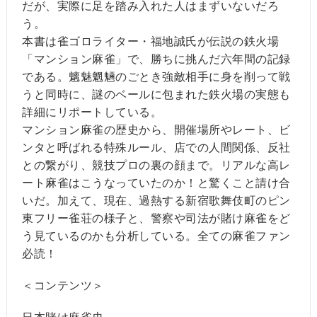
だが、実際に足を踏み入れた人はまずいないだろ
う。
本書は雀ゴロライター・福地誠氏が伝説の鉄火場
「マンション麻雀」で、勝ちに挑んだ六年間の記録
である。魑魅魍魎のごとき強敵相手に身を削って戦
うと同時に、謎のベールに包まれた鉄火場の実態も
詳細にリポートしている。
マンション麻雀の歴史から、開催場所やレート、ビ
ンタと呼ばれる特殊ルール、店での人間関係、反社
との繋がり、競技プロの裏の顔まで。リアルな高レ
ート麻雀はこうなっていたのか！と驚くこと請け合
いだ。加えて、現在、過熱する新宿歌舞伎町のピン
東フリー雀荘の様子と、警察や司法が賭け麻雀をど
う見ているのかも分析している。全ての麻雀ファン
必読！
＜コンテンツ＞