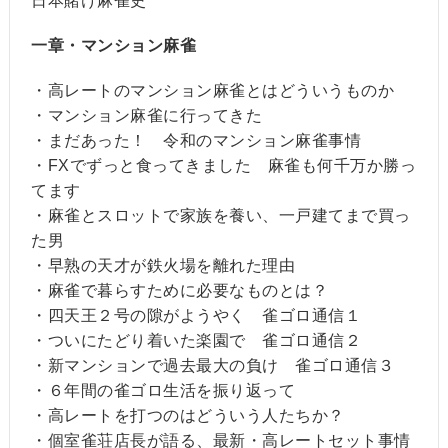
日本賭け麻雀史
一章・マンション麻雀
・高レートのマンション麻雀とはどういうものか
・マンション麻雀に行ってきた
・まだあった！ 令和のマンション麻雀事情
・FXでずっと食ってきました 麻雀も何千万か勝っ
てます
・麻雀とスロットで家族を養い、一戸建てまで買っ
た男
・早熟の天才が鉄火場を離れた理由
・麻雀で暮らすために必要なものとは？
・四天王２号の隙がようやく 雀ゴロ通信１
・ついにたどり着いた楽園で 雀ゴロ通信２
・新マンションで過去最大の負け 雀ゴロ通信３
・６年間の雀ゴロ生活を振り返って
・高レートを打つのはどういう人たちか？
・個室雀荘店長が語る、最新・高レートセット事情