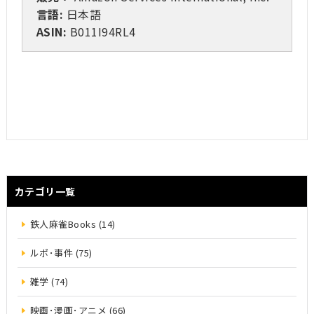
言語:
日本語
ASIN:
B011I94RL4
カテゴリ一覧
鉄人麻雀Books (14)
ルポ･事件 (75)
雑学 (74)
映画･漫画･アニメ (66)