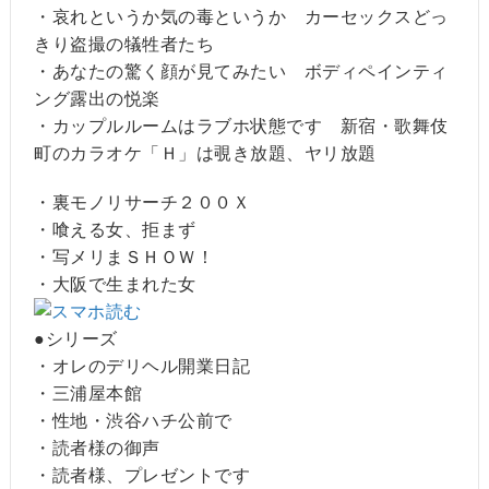
・哀れというか気の毒というか カーセックスどっ
きり盗撮の犠牲者たち
・あなたの驚く顔が見てみたい ボディペインティ
ング露出の悦楽
・カップルルームはラブホ状態です 新宿・歌舞伎
町のカラオケ「Ｈ」は覗き放題、ヤリ放題
・裏モノリサーチ２００Ｘ
・喰える女、拒まず
・写メリまＳＨＯＷ！
・大阪で生まれた女
●シリーズ
・オレのデリヘル開業日記
・三浦屋本館
・性地・渋谷ハチ公前で
・読者様の御声
・読者様、プレゼントです