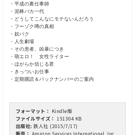
・平成の裏仕事師
・泥棒バカ一代
・どうしてこんなにモテないんだろう
・フーゾク噂の真相
・奴パク
・人生劇場
・その患者、凶暴につき
・萌エロ！ 女性ライター
・ほがらか信じる君
・きっついお仕事
・定期購読＆バックナンバーのご案内
フォーマット：
Kindle版
ファイルサイズ：
151304 KB
出版社:
鉄人社 (2015/7/17)
販売：
Amazon Services International, Inc.