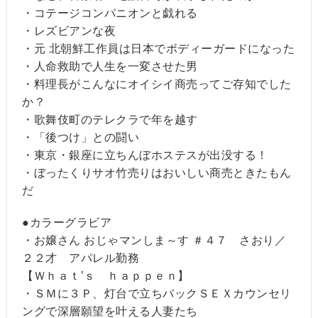
・コテージコンパニオンと戯れる
・レズビアンな夜
・元 北朝鮮工作員は日本でボディーガードになった
・人命救助で人生を一変させた男
・料理長がこんなにオイシイ商売ってご存知でした
か？
・歌舞伎町のテレクラで年を越す
・「後つけ」との闘い
・東京・銀座に立ちんぼホステスが出没する！
・ぼったくりサオ竹売りはおいしい商売ときたもん
だ
●カラーグラビア
・お嬢さん おじゃマンしま～す ＃４７ さおり／
２２才 アパレル勤務
【Ｗｈａｔ’ｓ ｈａｐｐｅｎ】
・ＳＭに３Ｐ、灯台で立ちバックＳＥＸカウンセリ
ングで深層願望を叶える人妻たち