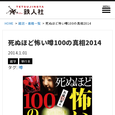
HOME
>
雑誌・書籍一覧
>
死ぬほど怖い噂100の真相2014
死ぬほど怖い噂100の真相2014
2014.1.01
雑学
単行本
タグ:
噂