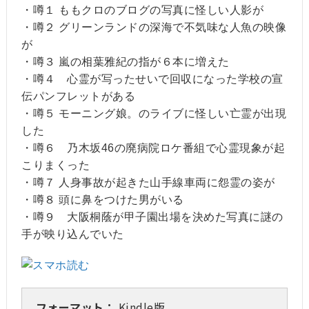
・噂１ ももクロのブログの写真に怪しい人影が
・噂２ グリーンランドの深海で不気味な人魚の映像
が
・噂３ 嵐の相葉雅紀の指が６本に増えた
・噂４ 心霊が写ったせいで回収になった学校の宣
伝パンフレットがある
・噂５ モーニング娘。のライブに怪しい亡霊が出現
した
・噂６ 乃木坂46の廃病院ロケ番組で心霊現象が起
こりまくった
・噂７ 人身事故が起きた山手線車両に怨霊の姿が
・噂８ 頭に鼻をつけた男がいる
・噂９ 大阪桐蔭が甲子園出場を決めた写真に謎の
手が映り込んでいた
フォーマット：
Kindle版