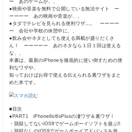
ー あのゲームが、、
●映画や音楽を無料で公開している無法サイト ー
ーーーー あの映画や音楽が、、
●タダでテレビを見られる便利ワザ…。 ーーーー
ー 会社や学校の休憩中に、、
●飲み会やネタとしても使える満載が盛りだくさ
ん！ ーーーーー あのネタなら１日１回は使える
な、、
本書は、最新のiPhoneを徹底的に使い倒すための便
利なワザや、
知っておけばお得で使える伝えられる裏ワザをまと
めた本です。
■目次
●PART1 iPhone6s/6sPlusの凄ワザ＆裏ワザ！
・脱獄してないiOS9でゲームボーイソフトを遊ぶ!!
・脱獄なしのiOS9でゲームボーイアドバンスを遊