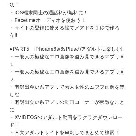
法！
・iOS端末同士の通話料が無料に！
・Facetimeオーディオを使おう！
・サイトの登録に使える捨てメアドを１秒で作ろ
う!!
●PART5 iPhoane6s/6sPlusのアダルトに楽しむ!
・一般人の極秘なエロ画像を盗み見できるアプリ＃
１
・一般人の極秘なエロ画像を盗み見できるアプリ＃
２
・老舗出会い系アプリで素人女性のムフフ画像を楽
しむ
・老舗出会い系アプリの動画コーナーが素敵なこと
に
・XVIDEOSのアダルト動画をラクラクダウンロー
ド！
・８大アダルトサイトを串刺しでまとめて検索！