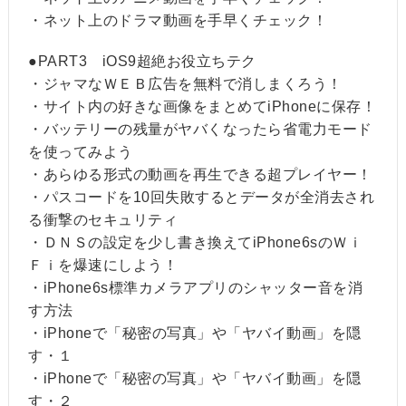
・ネット上のドラマ動画を手早くチェック！
●PART3 iOS9超絶お役立ちテク
・ジャマなＷＥＢ広告を無料で消しまくろう！
・サイト内の好きな画像をまとめてiPhoneに保存！
・バッテリーの残量がヤバくなったら省電力モード
を使ってみよう
・あらゆる形式の動画を再生できる超プレイヤー！
・パスコードを10回失敗するとデータが全消去され
る衝撃のセキュリティ
・ＤＮＳの設定を少し書き換えてiPhone6sのＷｉ
Ｆｉを爆速にしよう！
・iPhone6s標準カメラアプリのシャッター音を消
す方法
・iPhoneで「秘密の写真」や「ヤバイ動画」を隠
す・１
・iPhoneで「秘密の写真」や「ヤバイ動画」を隠
す・２