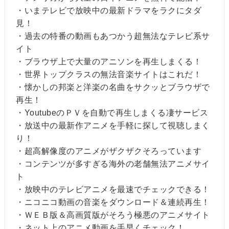
・いまテレビで放映中の最新ドラマをラクにタダ
見！
・過去の特番の動画もあつかう超無法なテレビ系サ
イト
・ブラウザ上で大量のアニソンを再生しまくる！
・世界トップクラスの無法音楽サイトはこれだ！
・懐かしの邦楽と洋楽の名曲をサクッとブラウザで
再生！
・YoutubeのＰＶを自動で再生しまくる凄サービス
・放送中の最新作アニメを手軽に探して視聴しまく
り！
・超高解像度のアニメがザクザクそろっています
・コンテンツが多すぎる海外の老舗無法アニメサイ
ト
・放映中のテレビアニメを最速でチェックできる！
・ニコニコ動画の音楽をダウンロード＆連続再生！
・ＷＥＢ版＆高画質版がそろう極悪のアニメサイト
・ネット上のアニメ動画を手早くチェック！