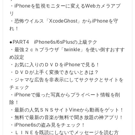
・iPhoneを監視モニターに変えるWebカメラアプ
リ
・恐怖ウイルス「XcodeGhost」からiPhoneを守
れ！
●PART4 iPhone6s/6sPlusの上級テク
・最強２ｃｈブラウザ「twinkle」を使い倒すおすす
め設定
・お気に入りのＤＶＤをiPhoneで見る！
・ＤＶＤが上手く変換できないときは？
・ジャマな広告を非表示にしてサクサクとサイトを
チェック
・iPhoneで撮った写真からプライベート情報を削
除！
・最新の人気ＳＮＳサイトVineから動画をゲット！
・無料で最新の音楽が無料で聞き放題の神アプリ！
・iPhone6sの盗み見をチェック！
・ＬＩＮＥを既読にしないでメッセージを読む方