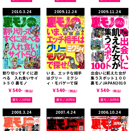
2010.3.24
2009.12.24
2009.11.24
割り切ってすぐに遊
いま、エッチな相手
出会いに飢えた女が
べる 入れ食いサイ
はグリー ミクシ
集うスポット１００
ト５０ 裏モノ
ィ・モバゲーで探
裏モノJAPAN2010
JAPAN2010年5月号
せ！ 裏モノ
年1月号
￥540-
￥540-
￥540-
（税込）
（税込）
（税込）
JAPAN2010年2月号
裏モノJAPAN
裏モノJAPAN
裏モノJAPAN
2008.3.24
2007.4.24
2006.10.24