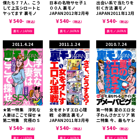
僕たち７７人、こう
日本の名物サセ子１
出会い系で当たりを
して上玉シロートと
００人 裏モノ
引く方法 裏モノ
ヤってます 裏モノ
JAPAN2012年2月号
JAPAN2011年12月
JAPAN2012年8月号
号
￥540-
￥540-
￥540-
（税込）
（税込）
（税込）
裏モノJAPAN
裏モノJAPAN
裏モノJAPAN
2011.4.24
2011.1.24
2010.7.24
★第一特集 浮気な
女をオトすエロ心理
第一特集 夏のエロ女
人妻はここで探せ ★
戦 必勝法 裏モノ
子わんさかエリア 第
第二特集 究極のＳ
JAPAN2011年3月号
二特集 今、最もヤレ
ＥＸテクニック２０
るサイト アメーバピ
￥540-
￥540-
￥540-
（税込）
（税込）
（税込）
裏モノJAPAN2011
グ大攻略 裏モノ
年6月号
JAPAN2010年9月号
裏モノJAPAN
裏モノJAPAN
裏モノJAPAN