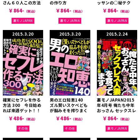
さん６０人この方法
の作り方
ッサンの◯秘テク
でヤリまくってま
￥864-
￥864-
￥864-
（税込）
（税込）
（税込）
す！
裏モノJAPAN
裏モノJAPAN
裏モノJAPAN
2015.3.20
2015.3.20
2015.2.24
確実にセフレを作る
男のエロ知恵140
裏モノJAPAN2015
方法 300 今日始め
ズル賢いスケベども
年4月号 俺たち中年
れば来週ゲット！！
が脳みそを搾りまく
おっさん セックスレ
った！！！
ス人妻を食ってます
￥486-
￥486-
￥864-
（税込）
（税込）
（税込）
その他
その他
裏モノJAPAN