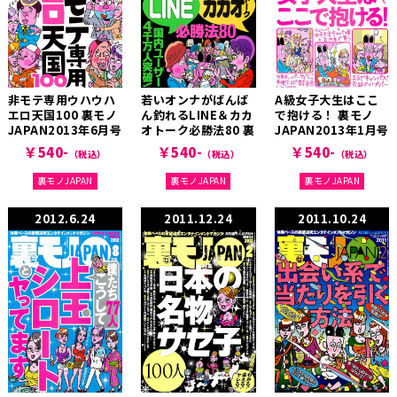
非モテ専用ウハウハ
若いオンナがばんば
A級女子大生はここ
エロ天国100 裏モノ
ん釣れるLINE＆カカ
で抱ける！ 裏モノ
JAPAN2013年6月号
オトーク必勝法80 裏
JAPAN2013年1月号
モノJAPAN2013年4
￥540-
￥540-
￥540-
（税込）
（税込）
（税込）
月号
裏モノJAPAN
裏モノJAPAN
裏モノJAPAN
2012.6.24
2011.12.24
2011.10.24