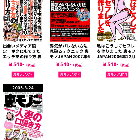
出会いメディア限
浮気がバレない方法
私はこうしてセフレ
定 ボクにもできた
見破るテクニック 裏
を作りました 裏モノ
エッチ友の作り方 裏
モノJAPAN2007年6
JAPAN2006年12月
モノJAPAN2008年5
月号
号
￥540-
￥540-
￥540-
（税込）
（税込）
（税込）
月号
裏モノJAPAN
裏モノJAPAN
裏モノJAPAN
2005.3.24